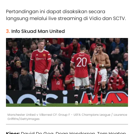
Pertandingan ini dapat disaksikan secara
langsung melalui live streaming di Vidio dan SCTV.
3.
Info Skuad Man United
Manchester United v Villarreal CF: Group F - UEFA Champions League / Laurence
Griffiths/GettyImages
Kiper:
David De Gea, Dean Henderson, Tom Heaton