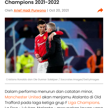
Champions 2021-2022
Oleh
Arief Hadi Purwono
| Oct 20, 2021
Cristiano Ronaldo dan Ole Gunnar Solskjaer / Soccrates Images/GettyImages
Dalam performa menurun dan catatan minor,
Manchester United
akan menjamu Atalanta di Old
Trafford pada laga ketiga grup F
Liga Champions
.