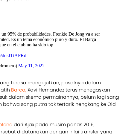
on un 95% de probabilidades, Frenkie De Jong va a ser
nited. Es un tema económico puro y duro. El Barça
que en el club no ha sido top
.co/ddsJTtAFRd
dromero)
May 11, 2022
ang terasa mengejutkan, pasalnya dalam
latih
Barca,
Xavi Hernandez terus menegaskan
suk dalam skema permainannya, belum lagi sang
bahwa sang putra tak tertarik hengkang ke Old
elona
dari Ajax pada musim panas 2019,
rsebut didatangkan dengan nilai transfer yang