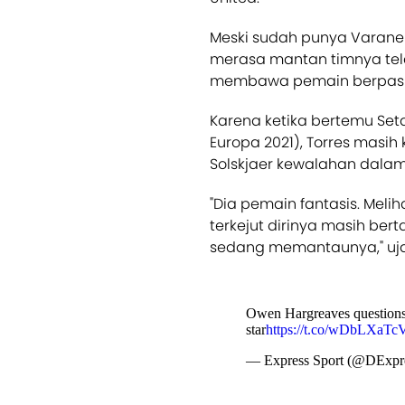
Meski sudah punya Varane
merasa mantan timnya tel
membawa pemain berpaspo
Karena ketika bertemu Seta
Europa 2021), Torres mas
Solskjaer kewalahan dal
"Dia pemain fantasis. Meli
terkejut dirinya masih bert
sedang memantaunya," ujar
Owen Hargreaves questions 
star
https://t.co/wDbLXaTc
— Express Sport (@DExpr