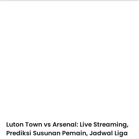
Luton Town vs Arsenal: Live Streaming,
Prediksi Susunan Pemain, Jadwal Liga