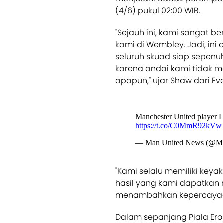
(4/6) pukul 02:00 WIB.
"Sejauh ini, kami sangat 
kami di Wembley. Jadi, in
seluruh skuad siap sepenu
karena andai kami tidak m
apapun," ujar Shaw dari Ev
Manchester United player 
https://t.co/C0MmR92kVw
— Man United News (@
"Kami selalu memiliki keya
hasil yang kami dapatkan
menambahkan kepercayaan 
Dalam sepanjang Piala Ero