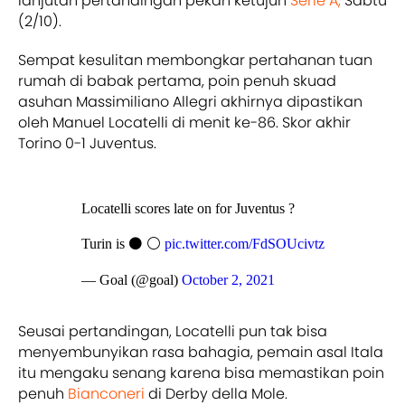
lanjutan pertandingan pekan ketujuh
Serie A,
Sabtu
(2/10).
Sempat kesulitan membongkar pertahanan tuan
rumah di babak pertama, poin penuh skuad
asuhan Massimiliano Allegri akhirnya dipastikan
oleh Manuel Locatelli di menit ke-86. Skor akhir
Torino 0-1 Juventus.
Locatelli scores late on for Juventus ?
Turin is ⚫️ ⚪️
pic.twitter.com/FdSOUcivtz
— Goal (@goal)
October 2, 2021
Seusai pertandingan, Locatelli pun tak bisa
menyembunyikan rasa bahagia, pemain asal Itala
itu mengaku senang karena bisa memastikan poin
penuh
Bianconeri
di Derby della Mole.