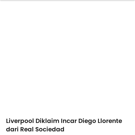
Liverpool Diklaim Incar Diego Llorente
dari Real Sociedad