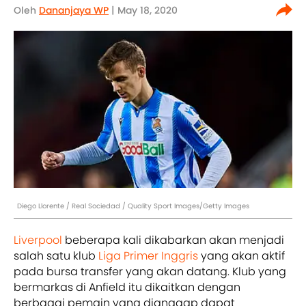
Oleh
Dananjaya WP
| May 18, 2020
Diego Llorente / Real Sociedad / Quality Sport Images/Getty Images
Liverpool
beberapa kali dikabarkan akan menjadi
salah satu klub
Liga Primer Inggris
yang akan aktif
pada bursa transfer yang akan datang. Klub yang
bermarkas di Anfield itu dikaitkan dengan
berbagai pemain yang dianggap dapat