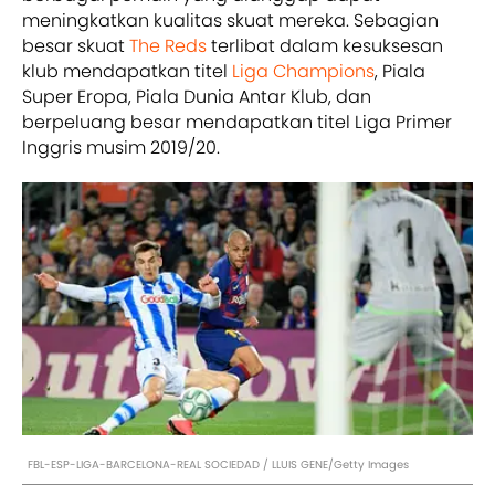
meningkatkan kualitas skuat mereka. Sebagian
besar skuat
The Reds
terlibat dalam kesuksesan
klub mendapatkan titel
Liga Champions
, Piala
Super Eropa, Piala Dunia Antar Klub, dan
berpeluang besar mendapatkan titel Liga Primer
Inggris musim 2019/20.
FBL-ESP-LIGA-BARCELONA-REAL SOCIEDAD / LLUIS GENE/Getty Images