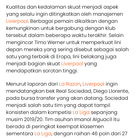
Kualitas dan kedalaman skuat menjadi aspek
yang selalu ingin ditingkatkan oleh manajemen
Liverpool
. Berbagai pemain dikaitkan dengan
kemungkinan untuk bergabung dengan klub
tersebut dalam beberapa waktu terakhir. Selain
mengincar Timo Werner untuk memperkuat lini
depan mereka yang sering disebut sebagai salah
satu yang terbaik di Eropa, lini belakang juga
menjadi bagian skuat
Liverpool
yang
mendapatkan sorotan tinggi.
Menurut laporan dari
La Razon
,
Liverpool
ingin
mendatangkan bek Real Sociedad, Diego Llorente,
pada bursa transfer yang akan datang. Sociedad
menjadi salah satu tim yang dapat tampil
konsisten dalam kompetisi
La Liga
sepanjang
musim 2019/20. Tim asuhan Imanol Alguacil itu
berada di peringkat keempat klasemen
sementara
La Liga
, dengan raihan 46 poin dari 27