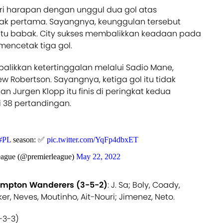
ri harapan dengan unggul dua gol atas
ak pertama. Sayangnya, keunggulan tersebut
tu babak. City sukses membalikkan keadaan pada
encetak tiga gol.
balikkan ketertinggalan melalui Sadio Mane,
 Robertson. Sayangnya, ketiga gol itu tidak
n Jurgen Klopp itu finis di peringkat kedua
i 38 pertandingan.
#PL
season: ✅
pic.twitter.com/YqFp4dbxET
ague (@premierleague)
May 22, 2022
mpton Wanderers (3-5-2)
: J. Sa; Boly, Coady,
r, Neves, Moutinho, Ait-Nouri; Jimenez, Neto.
-3-3)