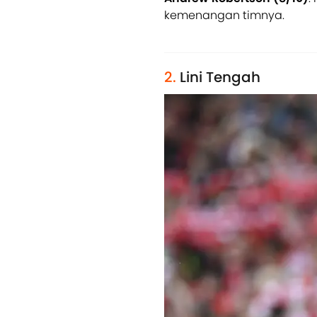
kemenangan timnya.
2.
Lini Tengah