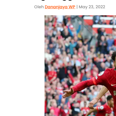
Oleh
Dananjaya WP
| May 23, 2022