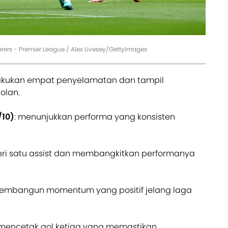
ers - Premier League / Alex Livesey/GettyImages
akukan empat penyelamatan dan tampil
olan.
/10)
: menunjukkan performa yang konsisten
ri satu assist dan membangkitkan performanya
membangun momentum yang positif jelang laga
 mencetak gol ketiga yang memastikan