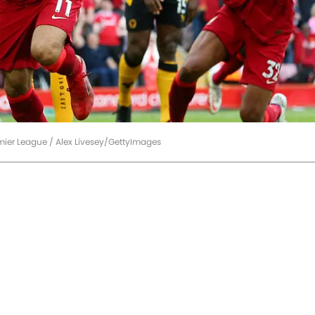
ier League / Alex Livesey/GettyImages