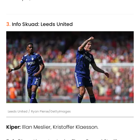
3.
Info Skuad: Leeds United
Leeds United / Ryan Pierse/GettyImages
Kiper:
Illan Meslier, Kristoffer Klaesson.