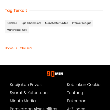
Tag Terkait
Chelsea
Liga Champions
Manchester United
Premier League
Manchester City
/
Home
Chelsea
Kebijakan Privasi
Kebijakan Cookie
Syarat & Ketentuan
Tentang
Minute Media
Pekerjaan
Pernyataan Aksesibilitas
A-Z Index