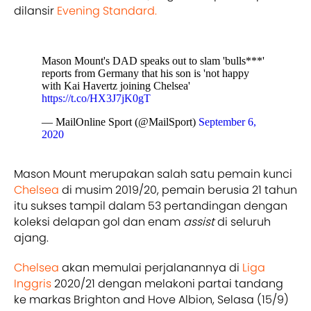
dilansir
Evening Standard.
Mason Mount's DAD speaks out to slam 'bulls***'
reports from Germany that his son is 'not happy
with Kai Havertz joining Chelsea'
https://t.co/HX3J7jK0gT
— MailOnline Sport (@MailSport)
September 6,
2020
Mason Mount merupakan salah satu pemain kunci
Chelsea
di musim 2019/20, pemain berusia 21 tahun
itu sukses tampil dalam 53 pertandingan dengan
koleksi delapan gol dan enam
assist
di seluruh
ajang.
Chelsea
akan memulai perjalanannya di
Liga
Inggris
2020/21 dengan melakoni partai tandang
ke markas Brighton and Hove Albion, Selasa (15/9)