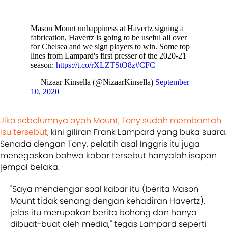
Mason Mount unhappiness at Havertz signing a
fabrication, Havertz is going to be useful all over
for Chelsea and we sign players to win. Some top
lines from Lampard's first presser of the 2020-21
season:
https://t.co/rXLZTStO8z
#CFC
— Nizaar Kinsella (@NizaarKinsella)
September
10, 2020
Jika sebelumnya ayah Mount, Tony sudah membantah
isu tersebut,
kini giliran Frank Lampard yang buka suara.
Senada dengan Tony, pelatih asal Inggris itu juga
menegaskan bahwa kabar tersebut hanyalah isapan
jempol belaka.
"Saya mendengar soal kabar itu (berita Mason
Mount tidak senang dengan kehadiran Havertz),
jelas itu merupakan berita bohong dan hanya
dibuat-buat oleh media," tegas Lampard seperti