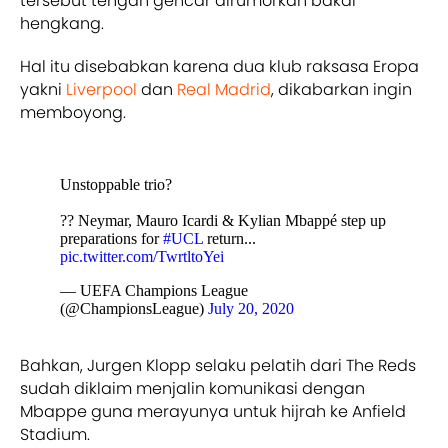
tersebut tengah gencar dirumorkan bakal
hengkang.
Hal itu disebabkan karena dua klub raksasa Eropa
yakni
Liverpool
dan
Real Madrid
, dikabarkan ingin
memboyong.
Unstoppable trio?
?? Neymar, Mauro Icardi & Kylian Mbappé step up
preparations for
#UCL
return...
pic.twitter.com/TwrtltoYei
— UEFA Champions League
(@ChampionsLeague)
July 20, 2020
Bahkan, Jurgen Klopp selaku pelatih dari The Reds
sudah diklaim menjalin komunikasi dengan
Mbappe guna merayunya untuk hijrah ke Anfield
Stadium.