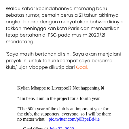
Walau kabar kepindahannya memang baru
sebatas rumor, pemain berusia 21 tahun akhirnya
angkat bicara dengan menyatakan bahwa dirinya
takkan meninggalkan kota Paris dan memastikan
tetap bertahan di PSG pada musim 2020/21
mendatang.
"Saya masih bertahan di sini. Saya akan menjalani
proyek ini untuk tahun keempat saya bersama
klub," ujar Mbappe dikutip dari
Goal.
Kylian Mbappe to Liverpool? Not happening ❌
"I'm here. I am in the project for a fourth year.
"The 50th year of the club is an important year for
the club, the supporters, everyone, so I will be there
no matter what."
pic.twitter.com/p0RpeBd4ie
— Goal (@goal)
July 22, 2020