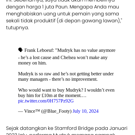
dengan harga 1 juta Paun. Mengapa Anda mau
menghabiskan uang untuk pemain yang sama
sekali tidak produktif (di depan gawang lawan),"
tutupnya.
🗣️ Frank Leboeuf: "Mudryk has no value anymore
- he’s a lost cause and Chelsea won’t make any
money on him.
Mudryk is so raw and he’s not getting better under
many managers - there’s no improvement.
Who would want to buy Mudryk? I wouldn’t even
buy him for £10m at the moment.…
pic.twitter.com/0H757Pz92G
— Vince™ (@Blue_Footy)
July 10, 2024
Sejak datangkan ke Stamford Bridge pada Januari