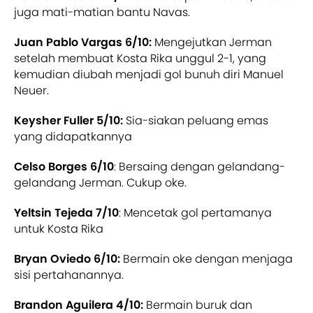
juga mati-matian bantu Navas.
Juan Pablo Vargas 6/10:
Mengejutkan Jerman
setelah membuat Kosta Rika unggul 2-1, yang
kemudian diubah menjadi gol bunuh diri Manuel
Neuer.
Keysher Fuller 5/10:
Sia-siakan peluang emas
yang didapatkannya
Celso Borges 6/10
: Bersaing dengan gelandang-
gelandang Jerman. Cukup oke.
Yeltsin Tejeda 7/10
: Mencetak gol pertamanya
untuk Kosta Rika
Bryan Oviedo 6/10:
Bermain oke dengan menjaga
sisi pertahanannya.
Brandon Aguilera 4/10:
Bermain buruk dan