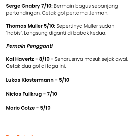
Serge Gnabry 7/10:
Bermain bagus sepanjang
pertandingan. Cetak gol pertama Jerman.
Thomas Muller 5/10:
Sepertinya Muller sudah
"habis". Langsung diganti di babak kedua.
Pemain Pengganti
Kai Havertz - 8/10 -
Seharusnya masuk sejak awal.
Cetak dua gol di laga ini.
Lukas Klostermann - 5/10
Niclas Fullkrug - 7/10
Mario Gotze - 5/10