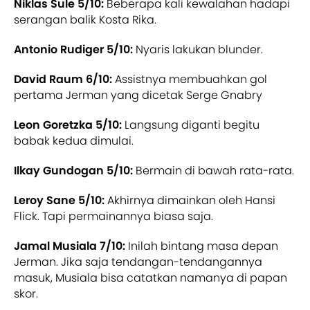
Niklas Sule 5/10:
Beberapa kali kewalahan hadapi
serangan balik Kosta Rika.
Antonio Rudiger 5/10:
Nyaris lakukan blunder.
David Raum 6/10:
Assistnya membuahkan gol
pertama Jerman yang dicetak Serge Gnabry
Leon Goretzka 5/10:
Langsung diganti begitu
babak kedua dimulai.
Ilkay Gundogan 5/10:
Bermain di bawah rata-rata.
Leroy Sane 5/10:
Akhirnya dimainkan oleh Hansi
Flick. Tapi permainannya biasa saja.
Jamal Musiala 7/10:
Inilah bintang masa depan
Jerman. Jika saja tendangan-tendangannya
masuk, Musiala bisa catatkan namanya di papan
skor.