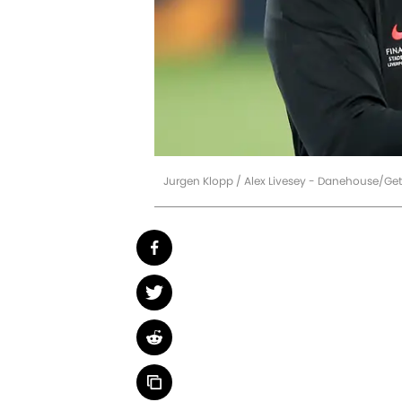
Jurgen Klopp / Alex Livesey - Danehouse/Ge