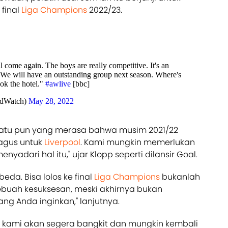
 final
Liga Champions
2022/23.
ll come again. The boys are really competitive. It's an
 We will have an outstanding group next season. Where's
ook the hotel."
#awlive
[bbc]
ldWatch)
May 28, 2022
a satu pun yang merasa bahwa musim 2021/22
agus untuk
Liverpool
. Kami mungkin memerlukan
yadari hal itu," ujar Klopp seperti dilansir Goal.
eda. Bisa lolos ke final
Liga Champions
bukanlah
sebuah kesuksesan, meski akhirnya bukan
ng Anda inginkan," lanjutnya.
 kami akan segera bangkit dan mungkin kembali