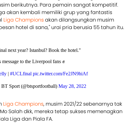
im berikutnya. Para pemain sangat kompetitif.
uga akan kembali memiliki grup yang fantastis
al
Liga Champions
akan dilangsungkan musim
esan hotel di sana," urai pria berusia 55 tahun itu.
inal next year? Istanbul? Book the hotel."
 message to the Liverpool fans ✊
lly
|
#UCLfinal
pic.twitter.com/Fe2JN9hiAf
 BT Sport (@btsportfootball)
May 28, 2022
an
Liga Champions
, musim 2021/22 sebenarnya tak
gi Mo Salah dkk, mereka tetap sukses memenagkan
ala Liga dan Piala FA.