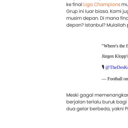
ke final
Liga Champions
mus
Grup ini luar biasa. Kami j
musim depan. Di mana fin
depan? Istanbul? Mulailah p
"Where's the f
Jürgen Klopp's
🎙
@TheDesKe
— Football on
Meski gagal memenangk
berjalan terlalu buruk ba
dua gelar berbeda, yakni Pi