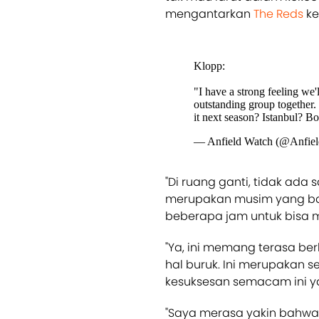
mengantarkan
The Reds
ke
Klopp:
"I have a strong feeling we'
outstanding group together.
it next season? Istanbul? B
— Anfield Watch (@Anfie
"Di ruang ganti, tidak ad
merupakan musim yang b
beberapa jam untuk bisa men
"Ya, ini memang terasa berb
hal buruk. Ini merupakan 
kesuksesan semacam ini ya
"Saya merasa yakin bahwa