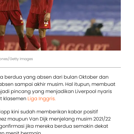
 Jones/Getty Images
ka berdua yang absen dari bulan Oktober dan
absen sampai akhir musim. Hal itupun, membuat
njadi pincang yang menjadikan Liverpool nyaris
at klasemen
Liga Inggris.
lopp kini sudah memberikan kabar positif
mez maupun Van Dijk menjelang musim 2021/22
ngonfirmasi jika mereka berdua semakin dekat
n menit bermain.