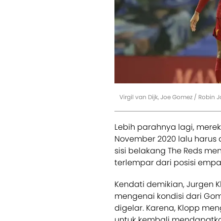
Virgil van Dijk, Joe Gomez / Robin
Lebih parahnya lagi, mere
November 2020 lalu harus 
sisi belakang The Reds me
terlempar dari posisi emp
Kendati demikian, Jurgen K
mengenai kondisi dari Go
digelar. Karena, Klopp me
untuk kembali mendapatka