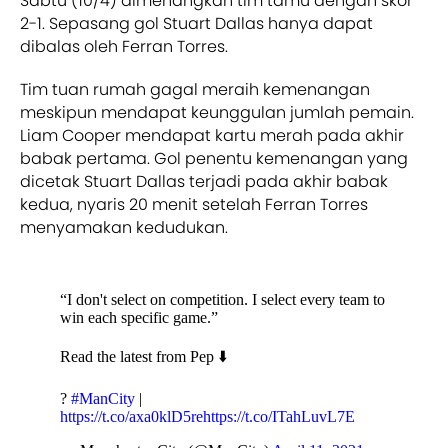
Sabtu (10/4) dimenangkan tim tamu dengan skor
2-1. Sepasang gol Stuart Dallas hanya dapat
dibalas oleh Ferran Torres.
Tim tuan rumah gagal meraih kemenangan
meskipun mendapat keunggulan jumlah pemain.
Liam Cooper mendapat kartu merah pada akhir
babak pertama. Gol penentu kemenangan yang
dicetak Stuart Dallas terjadi pada akhir babak
kedua, nyaris 20 menit setelah Ferran Torres
menyamakan kedudukan.
“I don't select on competition. I select every team to
win each specific game.”
Read the latest from Pep ⬇️
?
#ManCity
|
https://t.co/axa0klD5re
https://t.co/ITahLuvL7E