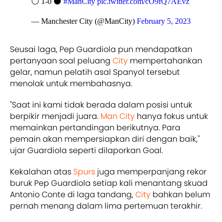
⚪️ 1-0 ⚫️
#ManCity
pic.twitter.com/cO9fQ7AEvz
— Manchester City (@ManCity)
February 5, 2023
Seusai laga, Pep Guardiola pun mendapatkan
pertanyaan soal peluang
City
mempertahankan
gelar, namun pelatih asal Spanyol tersebut
menolak untuk membahasnya.
"Saat ini kami tidak berada dalam posisi untuk
berpikir menjadi juara.
Man City
hanya fokus untuk
memainkan pertandingan berikutnya. Para
pemain akan mempersiapkan diri dengan baik,"
ujar Guardiola seperti dilaporkan Goal.
Kekalahan atas
Spurs
juga memperpanjang rekor
buruk Pep Guardiola setiap kali menantang skuad
Antonio Conte di laga tandang,
City
bahkan belum
pernah menang dalam lima pertemuan terakhir.