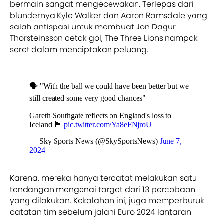
bermain sangat mengecewakan. Terlepas dari
blundernya Kyle Walker dan Aaron Ramsdale yang
salah antispasi untuk membuat Jon Dagur
Thorsteinsson cetak gol, The Three Lions nampak
seret dalam menciptakan peluang.
🗣️ "With the ball we could have been better but we
still created some very good chances"
Gareth Southgate reflects on England's loss to
Iceland 🏴󠁧󠁢󠁥󠁮󠁧󠁿
pic.twitter.com/Ya8eFNjroU
— Sky Sports News (@SkySportsNews)
June 7,
2024
Karena, mereka hanya tercatat melakukan satu
tendangan mengenai target dari 13 percobaan
yang dilakukan. Kekalahan ini, juga memperburuk
catatan tim sebelum jalani Euro 2024 lantaran