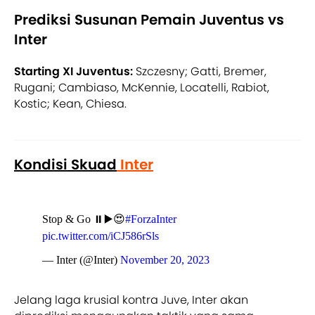
Prediksi Susunan Pemain Juventus vs
Inter
Starting XI Juventus:
Szczesny; Gatti, Bremer,
Rugani; Cambiaso, McKennie, Locatelli, Rabiot,
Kostic; Kean, Chiesa.
Kondisi Skuad
Inter
Stop & Go ⏸️▶️😍
#ForzaInter
pic.twitter.com/iCJ586rSls
— Inter (@Inter)
November 20, 2023
Jelang laga krusial kontra Juve, Inter akan