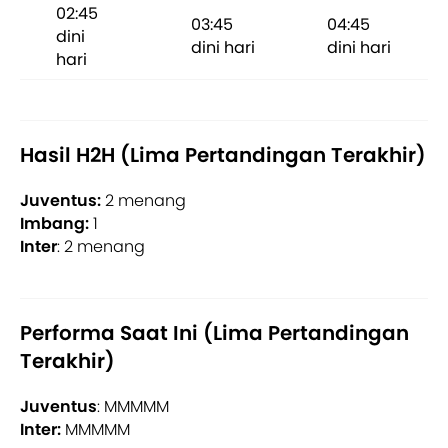
02:45
03:45
04:45
dini
dini hari
dini hari
hari
Hasil H2H (Lima Pertandingan Terakhir)
Juventus:
2 menang
Imbang:
1
Inter
: 2 menang
Performa Saat Ini (Lima Pertandingan
Terakhir)
Juventus
: MMMMM
Inter:
MMMMM