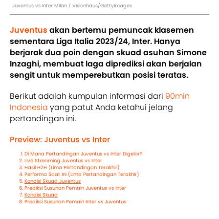
Juventus vs Inter Milan / Visionhaus/GettyImages
Juventus
akan bertemu pemuncak klasemen
sementara Liga Italia 2023/24, Inter. Hanya
berjarak dua poin dengan skuad asuhan Simone
Inzaghi, membuat laga diprediksi akan berjalan
sengit untuk memperebutkan posisi teratas.
Berikut adalah kumpulan informasi dari
90min
Indonesia
yang patut Anda ketahui jelang
pertandingan ini.
Preview: Juventus vs Inter
Di Mana Pertandingan Juventus vs Inter Digelar?
Live Streaming Juventus vs Inter
Hasil H2H (Lima Pertandingan Terakhir)
Performa Saat Ini (Lima Pertandingan Terakhir)
Kondisi Skuad Juventus
Prediksi Susunan Pemain Juventus vs Inter
Kondisi Skuad
Prediksi Susunan Pemain Inter vs Juventus