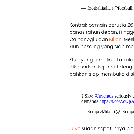
— footballitalia (@footballi
Kontrak pemain berusia 2
panas tahun depan. Hingga
Calhanoglu dan
Milan
. Mes
klub pesaing yang siap men
Klub yang dimaksud adalah 
dikabarkan kepincut dengan
bahkan siap membuka disk
? Sky:
#Juventus
seriously 
demands
https://t.co/ZcU
— SempreMilan (@1Sempr
Juve
sudah sepatutnya wa