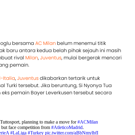
noglu bersama
AC Milan
belum menemui titik
ak baru antara kedua belah pihak sejauh ini masih
mbuat rival
Milan
,
Juventus
, mulai bergerak mencari
ang pemain.
-Italia
,
Juventus
dikabarkan tertarik untuk
Turki tersebut. Jika beruntung, Si Nyonya Tua
eks pemain Bayer Leverkusen tersebut secara
 Tuttosport, planning to make a move for
#ACMilan
 but face competition from
#AtleticoMadrid
.
erieA
#LaLiga
#Turkey
pic.twitter.com/aBbNmylbfI