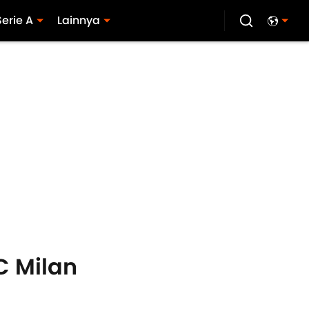
Serie A
Lainnya
C Milan