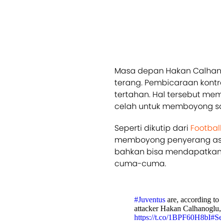
Masa depan Hakan Calha
terang. Pembicaraan kontr
tertahan. Hal tersebut me
celah untuk memboyong s
Seperti dikutip dari
Football
memboyong penyerang asal 
bahkan bisa mendapatkan 
cuma-cuma.
#Juventus
are, according to
attacker Hakan Calhanoglu,
https://t.co/1BPF60H8bI
#S