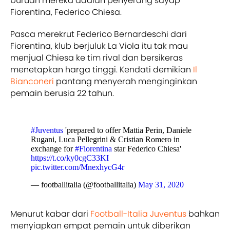
buruan mereka adalah penyerang sayap
Fiorentina, Federico Chiesa.
Pasca merekrut Federico Bernardeschi dari
Fiorentina, klub berjuluk La Viola itu tak mau
menjual Chiesa ke tim rival dan bersikeras
menetapkan harga tinggi. Kendati demikian
Il
Bianconeri
pantang menyerah menginginkan
pemain berusia 22 tahun.
#Juventus
'prepared to offer Mattia Perin, Daniele
Rugani, Luca Pellegrini & Cristian Romero in
exchange for
#Fiorentina
star Federico Chiesa'
https://t.co/ky0cgC33KI
pic.twitter.com/MnexhycG4r
— footballitalia (@footballitalia)
May 31, 2020
Menurut kabar dari
Football-Italia
Juventus
bahkan
menyiapkan empat pemain untuk diberikan