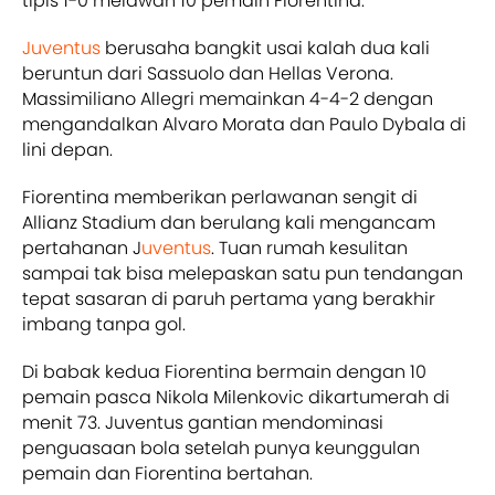
tipis 1-0 melawan 10 pemain Fiorentina.
Juventus
berusaha bangkit usai kalah dua kali
beruntun dari Sassuolo dan Hellas Verona.
Massimiliano Allegri memainkan 4-4-2 dengan
mengandalkan Alvaro Morata dan Paulo Dybala di
lini depan.
Fiorentina memberikan perlawanan sengit di
Allianz Stadium dan berulang kali mengancam
pertahanan J
uventus
. Tuan rumah kesulitan
sampai tak bisa melepaskan satu pun tendangan
tepat sasaran di paruh pertama yang berakhir
imbang tanpa gol.
Di babak kedua Fiorentina bermain dengan 10
pemain pasca Nikola Milenkovic dikartumerah di
menit 73. Juventus gantian mendominasi
penguasaan bola setelah punya keunggulan
pemain dan Fiorentina bertahan.