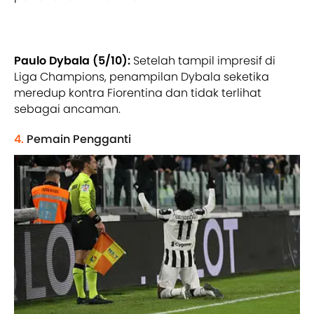
Paulo Dybala (5/10):
Setelah tampil impresif di
Liga Champions, penampilan Dybala seketika
meredup kontra Fiorentina dan tidak terlihat
sebagai ancaman.
4.
Pemain Pengganti