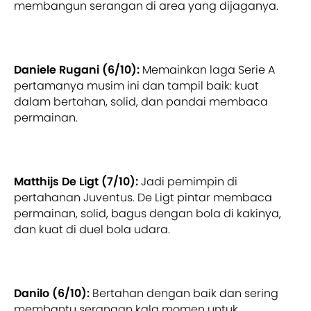
membangun serangan di area yang dijaganya.
Daniele Rugani (6/10):
Memainkan laga Serie A
pertamanya musim ini dan tampil baik: kuat
dalam bertahan, solid, dan pandai membaca
permainan.
Matthijs De Ligt (7/10):
Jadi pemimpin di
pertahanan Juventus. De Ligt pintar membaca
permainan, solid, bagus dengan bola di kakinya,
dan kuat di duel bola udara.
Danilo (6/10):
Bertahan dengan baik dan sering
membantu serangan kala momen untuk