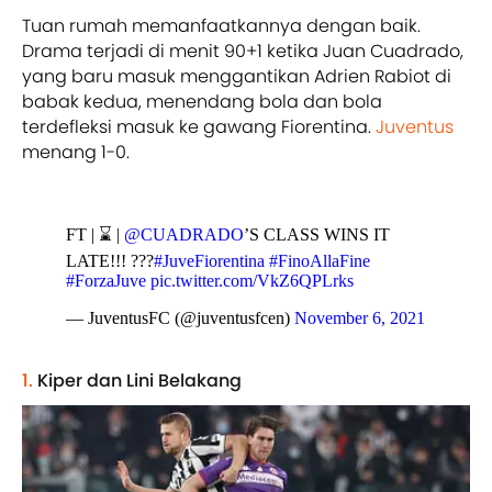
Tuan rumah memanfaatkannya dengan baik.
Drama terjadi di menit 90+1 ketika Juan Cuadrado,
yang baru masuk menggantikan Adrien Rabiot di
babak kedua, menendang bola dan bola
terdefleksi masuk ke gawang Fiorentina.
Juventus
menang 1-0.
FT | ⌛️ |
@CUADRADO
’S CLASS WINS IT
LATE!!! ???
#JuveFiorentina
#FinoAllaFine
#ForzaJuve
pic.twitter.com/VkZ6QPLrks
— JuventusFC (@juventusfcen)
November 6, 2021
1.
Kiper dan Lini Belakang