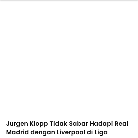
Jurgen Klopp Tidak Sabar Hadapi Real
Madrid dengan Liverpool di Liga