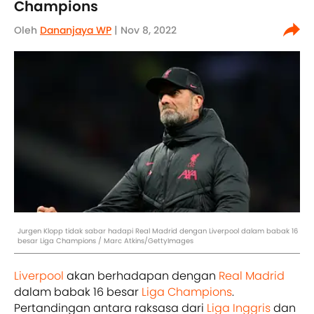
Champions
Oleh
Dananjaya WP
| Nov 8, 2022
Jurgen Klopp tidak sabar hadapi Real Madrid dengan Liverpool dalam babak 16
besar Liga Champions / Marc Atkins/GettyImages
Liverpool
akan berhadapan dengan
Real Madrid
dalam babak 16 besar
Liga Champions
.
Pertandingan antara raksasa dari
Liga Inggris
dan