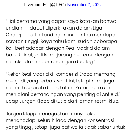
— Liverpool FC (@LFC)
November 7, 2022
“Hal pertama yang dapat saya katakan bahwa
undian ini dapat diperkirakan dalam Liga
Champions. Pertandingan ini pantas mendapat
sorotan tinggi. Saya tahu kami sudah beberapa
kali berhadapan dengan Real Madrid dalam
babak final, jadi kami jarang bertemu dengan
mereka dalam pertandingan dua leg.”
“Rekor Real Madrid di kompetisi Eropa memang
menjadi yang terbaik saat ini, tetapi kami juga
memiliki sejarah di tingkat ini. Kami juga akan
menjalani pertandingan yang penting di Anfield,”
ucap Jurgen Klopp dikutip dari laman resmi klub.
Jurgen Klopp menegaskan timnya akan
menghadapi seluruh laga dengan konsentrasi
yang tinggi, tetapi juga bahwa ia tidak sabar untuk