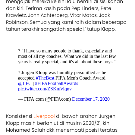
mengajak mereka ke sini lalu berdiri di sisi kanan
dan kiri. Terima kasih pada Pep Linders, Pete
Krawietz, John Achterberg, Vitor Matos, Jack
Robinson. Semua yang kami raih dalam beberapa
tahun terakhir sangatlah spesial," tutup Klopp.
?️ "I have so many people to thank, especially and
most of all my coaches. What we did in the last few
years is really special, and it's all about these boys."
? Jurgen Klopp was humility personified as he
accepted
#TheBest
FIFA Men's Coach Award
@LFC
|
#FIFAFootballAwards
pic.twitter.com/ZSKnfvIqnv
— FIFA.com (@FIFAcom)
December 17, 2020
Konsistensi
Liverpool
di bawah arahan Jurgen
Klopp masih berlanjut di musim 2020/21, kini
Mohamed Salah dkk menempati posisi teratas