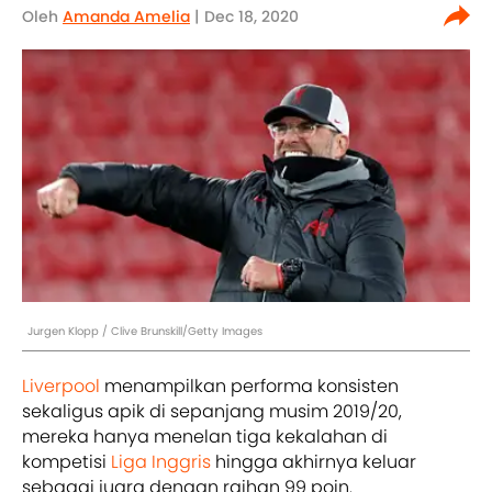
Oleh
Amanda Amelia
| Dec 18, 2020
Jurgen Klopp / Clive Brunskill/Getty Images
Liverpool
menampilkan performa konsisten
sekaligus apik di sepanjang musim 2019/20,
mereka hanya menelan tiga kekalahan di
kompetisi
Liga Inggris
hingga akhirnya keluar
sebagai juara dengan raihan 99 poin.