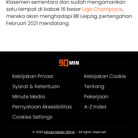
klasemen sementara dan sudah mengamankan
satu tempat di babak 16 besar
Liga Champions
,
mereka akan menghadapi RB Leipzig, pertengahan
Februari 2021 mendatang.
Kebijakan Privasi
Kebijakan Cookie
Syarat & Ketentuan
Tentang
Minute Media
Pekerjaan
Pernyataan Aksesibilitas
A-Z Index
Cookies Settings
© 2026
Minute Media 90min
- All rights reserved