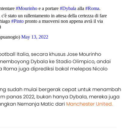
ontentare
#Mourinho
e a portare
#Dybala
alla
#Roma
.
c'è stato un rallentamento in attesa della certezza di fare
Thiago
#Pinto
pronto a muoversi non appena avrà il via
)
apuanogio)
May 13, 2022
tball Italia, secara khusus Jose Mourinho
 memboyong Dybala ke Stadio Olimpico, andai
Roma juga diprediksi bakal melepas Nicolo
ng sudah mulai bergerak cepat untuk menambah
im panas 2022, bukan hanya Dybala, mereka juga
angkan Nemanja Matic dari
Manchester United.