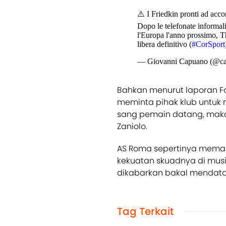
⚠️ I Friedkin pronti ad acc
Dopo le telefonate informali 
l'Europa l'anno prossimo, 
libera definitivo (
#CorSport
— Giovanni Capuano (@c
Bahkan menurut laporan Foo
meminta pihak klub untuk
sang pemain datang, maka 
Zaniolo.
AS Roma sepertinya mema
kekuatan skuadnya di mus
dikabarkan bakal mendat
Tag Terkait