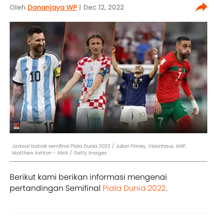
Oleh
Dananjaya WP
| Dec 12, 2022
Jadwal babak semifinal Piala Dunia 2022 / Julian Finney, Visionhaus, ANP,
Matthew Ashton - AMA / Getty Images
Berikut kami berikan informasi mengenai
pertandingan Semifinal
Piala Dunia 2022
.