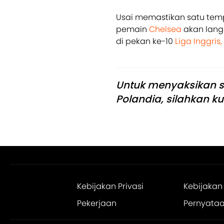
Usai memastikan satu tem
pemain
Chelsea
akan lang
di pekan ke-10
Liga Inggris,
Untuk menyaksikan s
Polandia, silahkan ku
Kebijakan Privasi
Kebijakan
Pekerjaan
Pernyataan