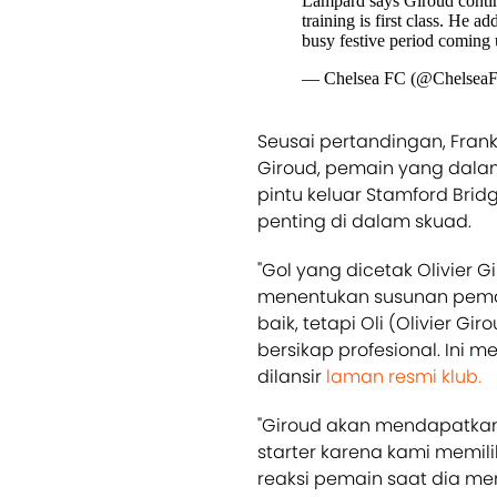
Lampard says Giroud continu
training is first class. He a
busy festive period coming
— Chelsea FC (@Chelsea
Seusai pertandingan, Fran
Giroud, pemain yang dalam
pintu keluar Stamford Brid
penting di dalam skuad.
"Gol yang dicetak Olivier 
menentukan susunan pemai
baik, tetapi Oli (Olivier G
bersikap profesional. Ini 
dilansir
laman resmi klub.
"Giroud akan mendapatkan
starter karena kami memili
reaksi pemain saat dia me