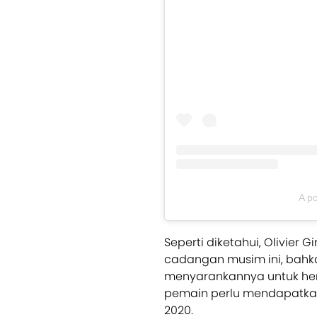
A po
Seperti diketahui, Olivie
cadangan musim ini, bahka
menyarankannya untuk he
pemain perlu mendapatkan
2020.