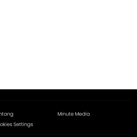
ntang
Minute Media
okies Settings