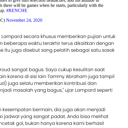
es to give him selection headaches, and his attitude in
dds there will be games when he starts, particularly with the
 up.
#RENCHE
FC)
November 24, 2020
k Lampard secara khusus memberikan pujian untuk
 beberapa waktu terakhir terus dikaitkan dengan
ge itu juga disebut sang pelatih sebagai satu sosok
Giroud sangat bagus. Saya cukup kesulitan saat
n karena di sisi lain Tammy Abraham juga tampil
iroud) juga selalu memberikan kontribusi dan
menjadi masalah yang bagus," ujar Lampard seperti
 kesempatan bermain, dia juga akan menjadi
ki jadwal yang sangat padat. Anda bisa melihat
ncetak gol, bukan hanya karena kami berhasil