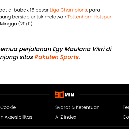
pat di babak 16 besar
Liga Champions
, para
sung bersiap untuk melawan
Tottenham Hotspur
Minggu (29/11).
emua perjalanan Egy Maulana Vikri di
njungi situs
Rakuten Sports
.
 Cookie
Syarat & Ketentuan
Te
 Aksesibilitas
A-Z Index
Co