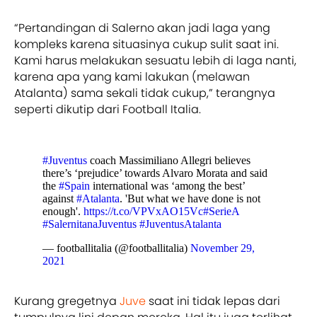
“Pertandingan di Salerno akan jadi laga yang
kompleks karena situasinya cukup sulit saat ini.
Kami harus melakukan sesuatu lebih di laga nanti,
karena apa yang kami lakukan (melawan
Atalanta) sama sekali tidak cukup,” terangnya
seperti dikutip dari Football Italia.
#Juventus
coach Massimiliano Allegri believes
there’s ‘prejudice’ towards Alvaro Morata and said
the
#Spain
international was ‘among the best’
against
#Atalanta
. 'But what we have done is not
enough'.
https://t.co/VPVxAO15Vc
#SerieA
#SalernitanaJuventus
#JuventusAtalanta
— footballitalia (@footballitalia)
November 29,
2021
Kurang gregetnya
Juve
saat ini tidak lepas dari