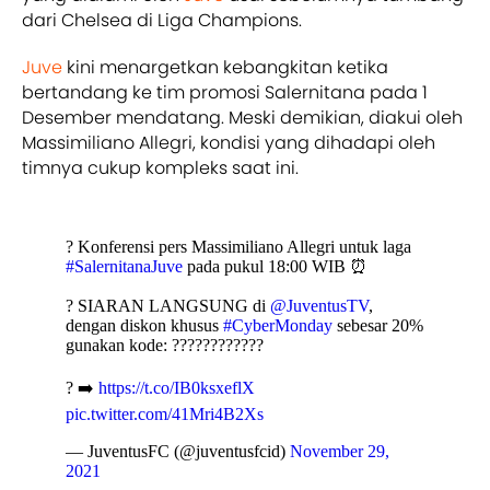
dari Chelsea di Liga Champions.
Juve
kini menargetkan kebangkitan ketika
bertandang ke tim promosi Salernitana pada 1
Desember mendatang. Meski demikian, diakui oleh
Massimiliano Allegri, kondisi yang dihadapi oleh
timnya cukup kompleks saat ini.
? Konferensi pers Massimiliano Allegri untuk laga
#SalernitanaJuve
pada pukul 18:00 WIB ⏰
? SIARAN LANGSUNG di
@JuventusTV
,
dengan diskon khusus
#CyberMonday
sebesar 20%
gunakan kode: ????????????
? ➡️
https://t.co/IB0ksxeflX
pic.twitter.com/41Mri4B2Xs
— JuventusFC (@juventusfcid)
November 29,
2021