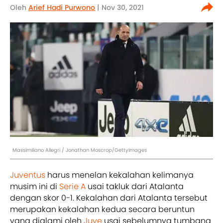
Oleh
Arief Hadi Purwono
| Nov 30, 2021
Massimiliano Allegri / Jonathan Moscrop/GettyImages
Juventus
harus menelan kekalahan kelimanya
musim ini di
Serie A
usai takluk dari Atalanta
dengan skor 0-1. Kekalahan dari Atalanta tersebut
merupakan kekalahan kedua secara beruntun
yang dialami oleh
Juve
usai sebelumnya tumbang