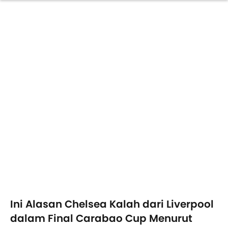
Ini Alasan Chelsea Kalah dari Liverpool
dalam Final Carabao Cup Menurut