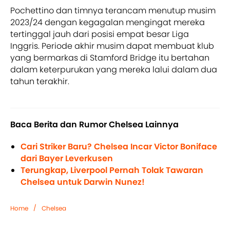
Pochettino dan timnya terancam menutup musim
2023/24 dengan kegagalan mengingat mereka
tertinggal jauh dari posisi empat besar Liga
Inggris. Periode akhir musim dapat membuat klub
yang bermarkas di Stamford Bridge itu bertahan
dalam keterpurukan yang mereka lalui dalam dua
tahun terakhir.
Baca Berita dan Rumor Chelsea Lainnya
Cari Striker Baru? Chelsea Incar Victor Boniface
dari Bayer Leverkusen
Terungkap, Liverpool Pernah Tolak Tawaran
Chelsea untuk Darwin Nunez!
/
Home
Chelsea