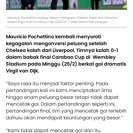
Mauricio Pochettino ungkap alasan mengapa Chelsea kalah dari Liverpool
dalam laga final Carabao Cup 2023/24. / Mike Hewitt/GettyImages
Mauricio Pochettino kembali menyoroti
kegagalan mengonversi peluang setelah
Chelsea kalah dari Liverpool. Timnya kalah 0-1
dalam babak final Carabao Cup di Wembley
Stadium pada Minggu (25/2) berkat gol dramatis
Virgil van Dijk.
“Saya rasa itu menjadi faktor penting. Pada
pertandingan kali ini kami menciptakan lima
hingga enam peluang besar tetapi tidak dapat
mencetak gol. Dalam pertandingan seperti ini,
pertandingan final, tim yang mencetak gol terlebih
dahulu akan mendapat keuntungan yang besar.”
“Kami tidak dapat mencetak gol dan itu