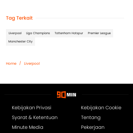
Tag Terkait
Liverpool
Liga Champions
Tottenham Hotspur
Premier League
Manchester City
/
Home
Liverpool
Kebijakan Privasi
Kebijakan Cookie
Syarat & Ketentuan
Tentang
Minute Media
Pekerjaan