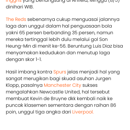
Inggris
yang berlangsung di Anfield, Minggu (8/5)
dinihari WIB.
The Reds
sebenarnya cukup menguasai jalannya
laga dan unggul dalam hal penguasaan bola
yakni 65 persen berbanding 35 persen, namun
mereka tertinggal lebih dulu melalui gol Son
Heung-Min di menit ke-56. Beruntung Luis Diaz bisa
menyamakan kedudukan dan menutup laga
dengan skor 1-1.
Hasil imbang kontra
Spurs
jelas menjadi hal yang
sangat merugikan bagi skuad asuhan Jurgen
Klopp, pasalnya
Manchester City
sukses
mengalahkan Newcastle United, hal tersebut
membuat Kevin de Bruyne dkk kembali naik ke
puncak klasemen sementara dengan raihan 86
poin, unggul tiga angka dari
Liverpool.