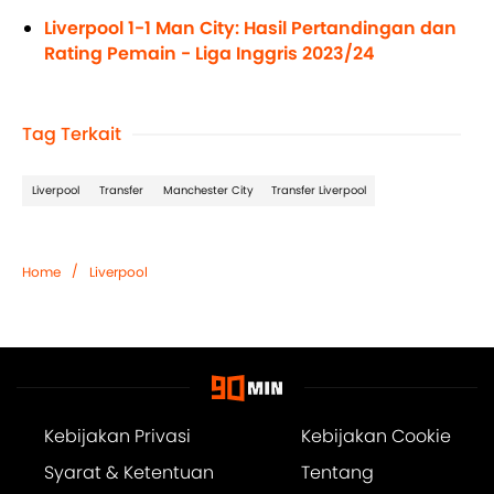
Liverpool 1-1 Man City: Hasil Pertandingan dan
Rating Pemain - Liga Inggris 2023/24
Tag Terkait
Liverpool
Transfer
Manchester City
Transfer Liverpool
/
Home
Liverpool
Kebijakan Privasi
Kebijakan Cookie
Syarat & Ketentuan
Tentang