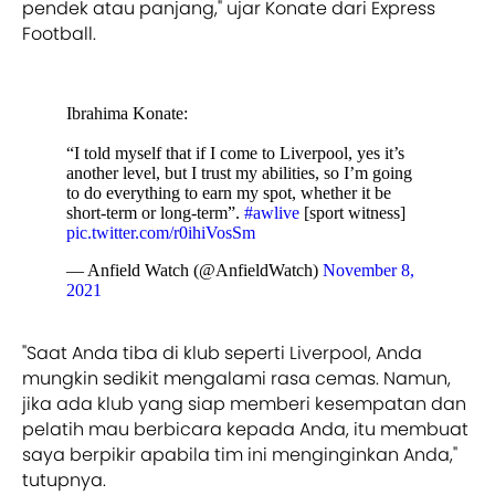
pendek atau panjang," ujar Konate dari Express
Football.
Ibrahima Konate:
“I told myself that if I come to Liverpool, yes it’s
another level, but I trust my abilities, so I’m going
to do everything to earn my spot, whether it be
short-term or long-term”.
#awlive
[sport witness]
pic.twitter.com/r0ihiVosSm
— Anfield Watch (@AnfieldWatch)
November 8,
2021
"Saat Anda tiba di klub seperti Liverpool, Anda
mungkin sedikit mengalami rasa cemas. Namun,
jika ada klub yang siap memberi kesempatan dan
pelatih mau berbicara kepada Anda, itu membuat
saya berpikir apabila tim ini menginginkan Anda,"
tutupnya.