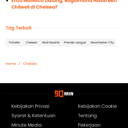
Enzo Maresca Datang, Bagaimana Nasib Ben
Chilwell di Chelsea?
Tag Terkait
Transfer
Chelsea
Real Madrid
Premier League
Manchester City
/
Home
Chelsea
Kebijakan Privasi
Kebijakan Cookie
Syarat & Ketentuan
Tentang
Minute Media
Pekerjaan