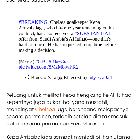
#BREAKING
: Chelsea goalkeeper Kepa
Arrizabalaga, who has one year remaining on his
contract, has also received a
#SUBSTANTIAL
offer from Saudi Arabia's Al Ittihad—one that's
hard to refuse. He has requested more time before
making a decision.
(Marca)
#CFC
#BlueCo
pic.twitter.com/8MzM8iwFK2
— 💥 BlueCo Xtra (@Bluecoxtra)
July 7, 2024
Peluang untuk melihat Kepa hengkang ke Al Ittihad
sepertinya juga bukan hal yang mustahil,
mengingat
Chelsea
juga berencana melepasnya
secara permanen, terlebih setelah dia tak masuk
dalam skema permainan Enzo Maresca.
Kepa Arrizabalaga sempat menjadi pilihan utama