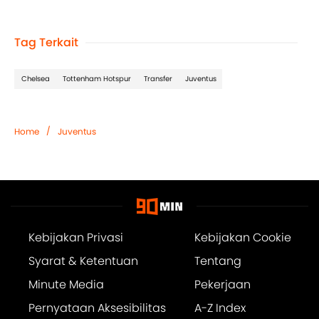
Tag Terkait
Chelsea
Tottenham Hotspur
Transfer
Juventus
/
Home
Juventus
Kebijakan Privasi
Kebijakan Cookie
Syarat & Ketentuan
Tentang
Minute Media
Pekerjaan
Pernyataan Aksesibilitas
A-Z Index