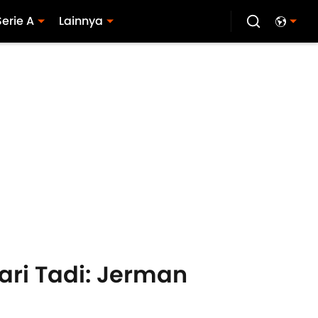
Serie A
Lainnya
ari Tadi: Jerman