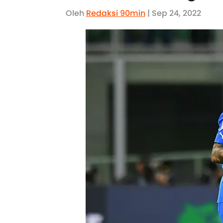
Oleh
Redaksi 90min
| Sep 24, 2022