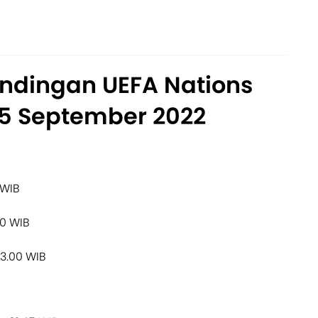
ndingan UEFA Nations
25 September 2022
 WIB
00 WIB
23.00 WIB