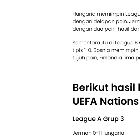
Hungaria memimpin League A
dengan delapan poin, Jerma
dengan dua poin, hasil dar
Sementara itu di League B
tipis 1-0. Bosnia memimpin
tujuh poin, Finlandia lima
Berikut hasi
UEFA Nations 
League A Grup 3
Jerman 0-1 Hungaria