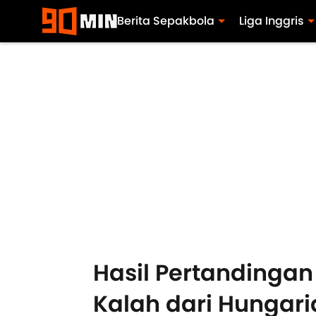
Berita Sepakbola
Liga Inggris
Hasil Pertandingan
Kalah dari Hungaria