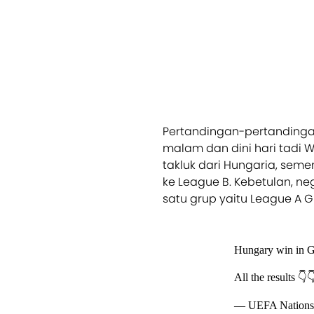
Pertandingan-pertandinga
malam dan dini hari tadi 
takluk dari Hungaria, semen
ke League B. Kebetulan, 
satu grup yaitu League A G
Hungary win in Ge
All the results 👇
— UEFA Nation