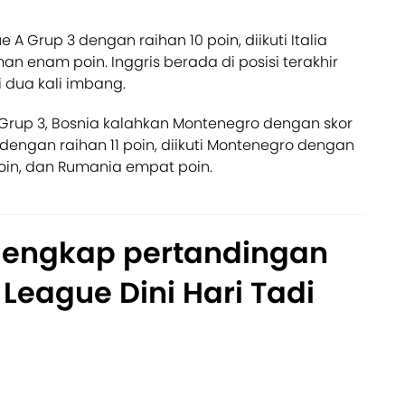
 Grup 3 dengan raihan 10 poin, diikuti Italia
n enam poin. Inggris berada di posisi terakhir
i dua kali imbang.
 Grup 3, Bosnia kalahkan Montenegro dengan skor
 dengan raihan 11 poin, diikuti Montenegro dengan
 poin, dan Rumania empat poin.
l lengkap pertandingan
League Dini Hari Tadi