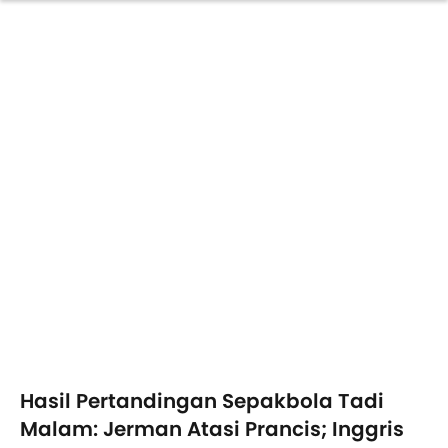
Hasil Pertandingan Sepakbola Tadi
Malam: Jerman Atasi Prancis; Inggris