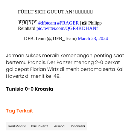
FÜHLT SICH GUUUT AN! ❤️‍🔥❤️‍🔥❤️‍🔥
🇫🇷🇩🇪
#dfbteam
#FRAGER
| 📸 Philipp
Reinhard
pic.twitter.com/QGR4KDHANf
— DFB-Team (@DFB_Team)
March 23, 2024
Jerman sukses meraih kemenangan penting saat
bertemu Prancis. Der Panzer menang 2-0 berkat
gol cepat Florian Wirtz di menit pertama serta Kai
Havertz di menit ke-49.
Tunisia 0-0 Kroasia
Tag Terkait
Real Madrid
Kai Havertz
Arsenal
Indonesia