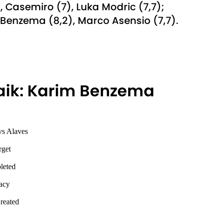
), Casemiro (7), Luka Modric (7,7);
 Benzema (8,2), Marco Asensio (7,7).
aik: Karim Benzema
s Alaves
rget
leted
acy
reated