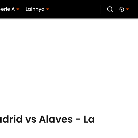
Serie A
Lainnya
drid vs Alaves - La