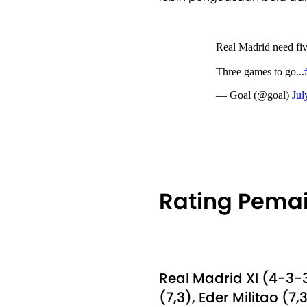
Real Madrid need fiv
Three games to go...
— Goal (@goal)
Jul
Rating Pema
Real Madrid XI (4-3-3
(7,3), Eder Militao (