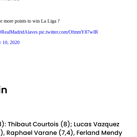
e more points to win La Liga ?
#RealMadridAlaves
pic.twitter.com/OfmmY87wIR
y 10, 2020
in
): Thibaut Courtois (8); Lucas Vazquez
7,3), Raphael Varane (7,4), Ferland Mendy