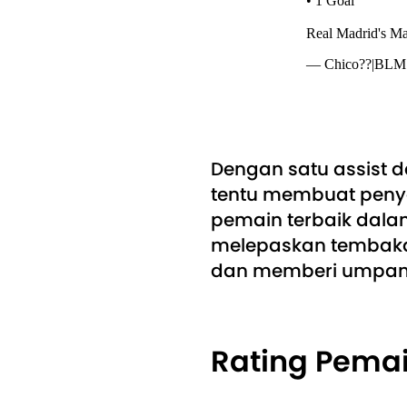
• 1 Goal
Real Madrid's M
— Chico??|BLM
Dengan satu assist d
tentu membuat penyer
pemain terbaik dalam
melepaskan tembakan
dan memberi umpan d
Rating Pema