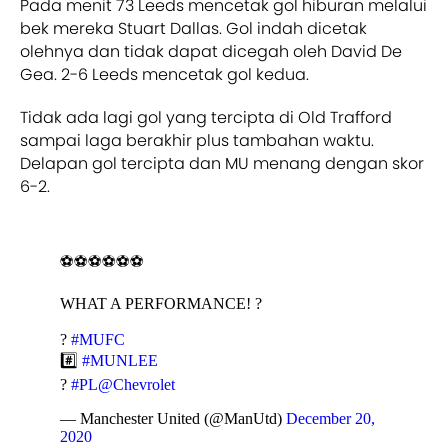
Pada menit 73 Leeds mencetak gol hiburan melalui
bek mereka Stuart Dallas. Gol indah dicetak
olehnya dan tidak dapat dicegah oleh David De
Gea. 2-6 Leeds mencetak gol kedua.
Tidak ada lagi gol yang tercipta di Old Trafford
sampai laga berakhir plus tambahan waktu.
Delapan gol tercipta dan MU menang dengan skor
6-2.
⚽⚽⚽⚽⚽⚽
WHAT A PERFORMANCE! ?
?
#MUFC
#️⃣
#MUNLEE
?
#PL
@Chevrolet
— Manchester United (@ManUtd)
December 20,
2020