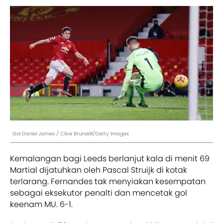
Gol Daniel James / Clive Brunskill/Getty Images
Kemalangan bagi Leeds berlanjut kala di menit 69
Martial dijatuhkan oleh Pascal Struijk di kotak
terlarang. Fernandes tak menyiakan kesempatan
sebagai eksekutor penalti dan mencetak gol
keenam MU. 6-1.