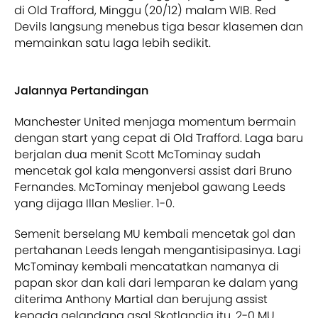
di Old Trafford, Minggu (20/12) malam WIB. Red
Devils langsung menebus tiga besar klasemen dan
memainkan satu laga lebih sedikit.
Jalannya Pertandingan
Manchester United menjaga momentum bermain
dengan start yang cepat di Old Trafford. Laga baru
berjalan dua menit Scott McTominay sudah
mencetak gol kala mengonversi assist dari Bruno
Fernandes. McTominay menjebol gawang Leeds
yang dijaga Illan Meslier. 1-0.
Semenit berselang MU kembali mencetak gol dan
pertahanan Leeds lengah mengantisipasinya. Lagi
McTominay kembali mencatatkan namanya di
papan skor dan kali dari lemparan ke dalam yang
diterima Anthony Martial dan berujung assist
kepada gelandang asal Skotlandia itu. 2-0 MU