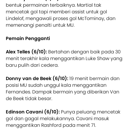
bentuk permainan terbaiknya. Martial tak
mencetak gol tapi memberi assist untuk gol
Lindelof, mengawali proses gol McTominay, dan
memenangi penalti untuk MU.
Pemain Pengganti
Alex Telles (6/10):
Bertahan dengan baik pada 30
menit terakhir kala menggantikan Luke Shaw yang
baru pulih dari cedera.
Donny van de Beek (6/10):
19 menit bermain dan
posisi MU sudah unggul kala menggantikan
Fernandes. Dampak bermain yang diberikan Van
de Beek tidak besar.
Edinson Cavani (6/10):
Punya peluang mencetak
gol dan gagal melakukannya. Cavani masuk
menggantikan Rashford pada menit 71.