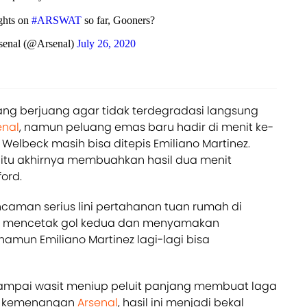
ghts on
#ARSWAT
so far, Gooners?
enal (@Arsenal)
July 26, 2020
ang berjuang agar tidak terdegradasi langsung
enal
, namun peluang emas baru hadir di menit ke-
elbeck masih bisa ditepis Emiliano Martinez.
 itu akhirnya membuahkan hasil dua menit
ord.
aman serius lini pertahanan tuan rumah di
ris mencetak gol kedua dan menyamakan
namun Emiliano Martinez lagi-lagi bisa
ampai wasit meniup peluit panjang membuat laga
uk kemenangan
Arsenal
, hasil ini menjadi bekal