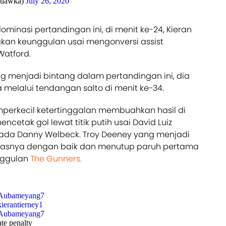
quawka)
July 26, 2020
inasi pertandingan ini, di menit ke-24, Kieran
kan keunggulan usai mengonversi assist
Watford.
 menjadi bintang dalam pertandingan ini, dia
 melalui tendangan salto di menit ke-34.
perkecil ketertinggalan membuahkan hasil di
ncetak gol lewat titik putih usai David Luiz
da Danny Welbeck. Troy Deeney yang menjadi
gasnya dengan baik dan menutup paruh pertama
nggulan
The Gunners.
ubameyang7
ierantierney1
ubameyang7
ate penalty