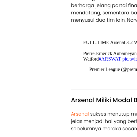
berharga jelang partai fina
mendatang, sementara bagi
menyusul dua tim lain, No
FULL-TIME Arsenal 3-2 W
Pierre-Emerick Aubameyang 
Watford
#ARSWAT
pic.tw
— Premier League (@premi
Arsenal Miliki Modal 
Arsenal
sukses menutup mus
jelas menjadi hal yang berh
sebelumnya mereka secara t