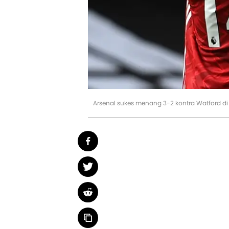
Arsenal sukes menang 3-2 kontra Watford di 