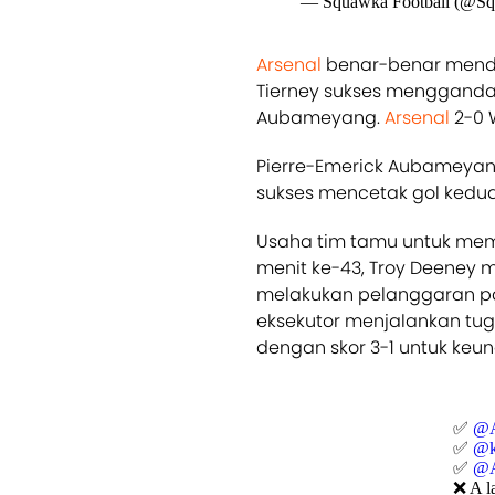
— Squawka Football (@S
Arsenal
benar-benar mendom
Tierney sukses mengganda
Aubameyang.
Arsenal
2-0 
Pierre-Emerick Aubameyang
sukses mencetak gol kedua
Usaha tim tamu untuk mem
menit ke-43, Troy Deeney me
melakukan pelanggaran pa
eksekutor menjalankan tu
dengan skor 3-1 untuk keu
✅
@A
✅
@k
✅
@A
❌ A l