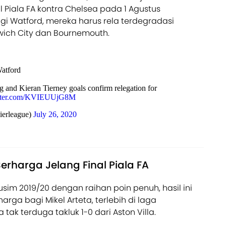
l Piala FA kontra Chelsea pada 1 Agustus
 Watford, mereka harus rela terdegradasi
rwich City dan Bournemouth.
atford
and Kieran Tierney goals confirm relegation for
itter.com/KVIEUUjG8M
erleague)
July 26, 2020
Berharga Jelang Final Piala FA
im 2019/20 dengan raihan poin penuh, hasil ini
arga bagi Mikel Arteta, terlebih di laga
ak terduga takluk 1-0 dari Aston Villa.