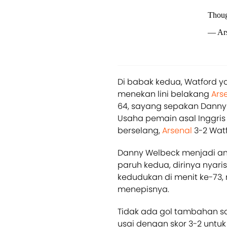
Thou
— Ars
Di babak kedua, Watford y
menekan lini belakang
Ars
64, sayang sepakan Danny W
Usaha pemain asal Inggris
berselang,
Arsenal
3-2 Watf
Danny Welbeck menjadi anc
paruh kedua, dirinya nya
kedudukan di menit ke-73, 
menepisnya.
Tidak ada gol tambahan s
usai dengan skor 3-2 unt