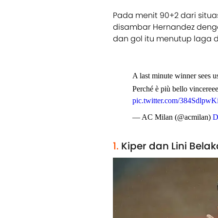
Pada menit 90+2 dari situa
disambar Hernandez denga
dan gol itu menutup laga d
A last minute winner sees u
Perché è più bello vinceree
pic.twitter.com/384SdlpwK
— AC Milan (@acmilan)
D
1.
Kiper dan Lini Bela