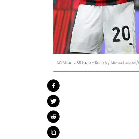
AC Milan v SS Lazio - Serie A / Marco Luzzani