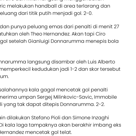
tric melakukan handball di area terlarang dan
uang dari titik putih menjadi gol. 2-0.
an punya peluang emas dari penalti di menit 27
atuhkan oleh Theo Hernandez. Akan tapi Ciro
gol setelah Gianluigi Donnarumma menepis bola
nnarumma langsung disambar oleh Luis Alberto
 memperkecil kedudukan jadi 1-2 dan skor tersebut
num.
salahannya kala gagal mencetak gol penalti
enerima umpan Sergej Milinkovic-Savic, Immobile
 yang tak dapat ditepis Donnarumma. 2-2.
n dilakukan Stefano Pioli dan Simone Inzaghi
Di kala laga tampaknya akan berakhir imbang eks
Hernandez mencetak gol telat.