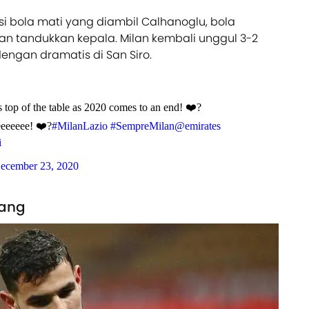
si bola mati yang diambil Calhanoglu, bola
n tandukkan kepala. Milan kembali unggul 3-2
engan dramatis di San Siro.
s top of the table as 2020 comes to an end! ❤️?
eeeeeee! ❤️?
#MilanLazio
#SempreMilan
@emirates
i
ecember 23, 2020
kang