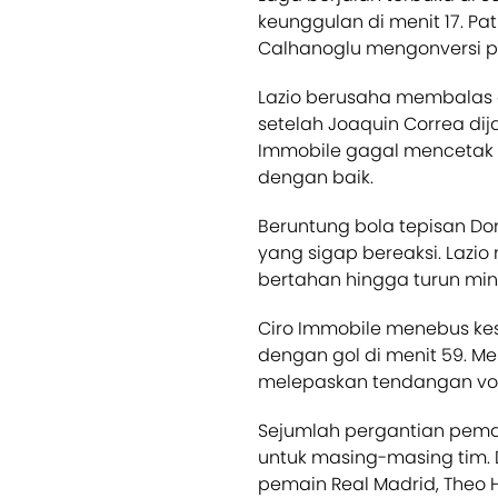
keunggulan di menit 17. Pa
Calhanoglu mengonversi pel
Lazio berusaha membalas d
setelah Joaquin Correa dij
Immobile gagal mencetak 
dengan baik.
Beruntung bola tepisan Do
yang sigap bereaksi. Lazio
bertahan hingga turun mi
Ciro Immobile menebus ke
dengan gol di menit 59. M
melepaskan tendangan voli
Sejumlah pergantian pemai
untuk masing-masing tim. 
pemain Real Madrid, Theo 