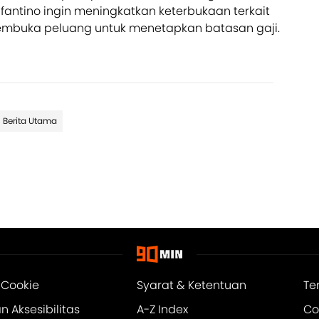
Infantino ingin meningkatkan keterbukaan terkait
 membuka peluang untuk menetapkan batasan gaji.
Berita Utama
 Cookie
Syarat & Ketentuan
Te
 Aksesibilitas
A-Z Index
Co