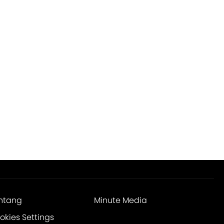
ntang
Minute Media
okies Settings