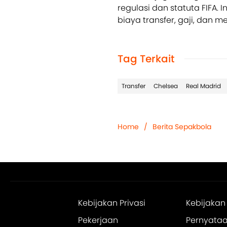
regulasi dan statuta FIFA. 
biaya transfer, gaji, dan
Tag Terkait
Transfer
Chelsea
Real Madrid
Home
/
Berita Sepakbola
Kebijakan Privasi
Kebijakan
Pekerjaan
Pernyataan