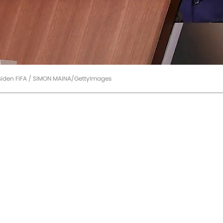
residen FIFA / SIMON MAINA/GettyImages