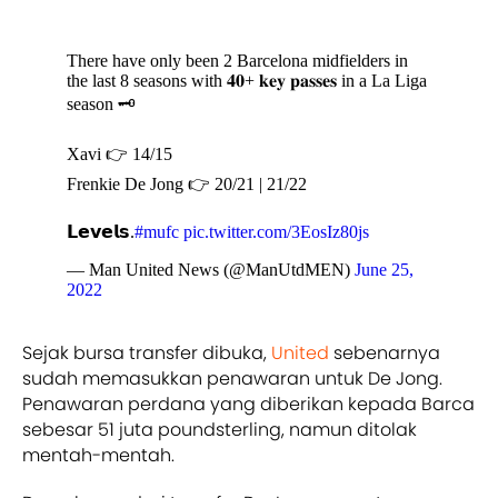
There have only been 2 Barcelona midfielders in
the last 8 seasons with 𝟒𝟎+ 𝐤𝐞𝐲 𝐩𝐚𝐬𝐬𝐞𝐬 in a La Liga
season 🗝️
Xavi 👉 14/15
Frenkie De Jong 👉 20/21 | 21/22
𝗟𝗲𝘃𝗲𝗹𝘀.
#mufc
pic.twitter.com/3EosIz80js
— Man United News (@ManUtdMEN)
June 25,
2022
Sejak bursa transfer dibuka,
United
sebenarnya
sudah memasukkan penawaran untuk De Jong.
Penawaran perdana yang diberikan kepada Barca
sebesar 51 juta poundsterling, namun ditolak
mentah-mentah.