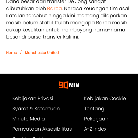
Dana besar dari transfer De Jong sangat
dibutuhkan oleh
Barca
. Neraca keuangan tim asal
Katalan tersebut hingga kini memang dilaporkan
masih belum stabil. Itulah mengapa Barca masih
cukup kesulitan untuk memboyong nama-nama
besar di bursa transfer kali ini.
/
Home
Manchester United
Kebijakan Privasi
Kebijakan Cookie
Syarat & Ketentuan
Tentang
Minute Media
Pekerjaan
Pernyataan Aksesibilitas
A-Z Index