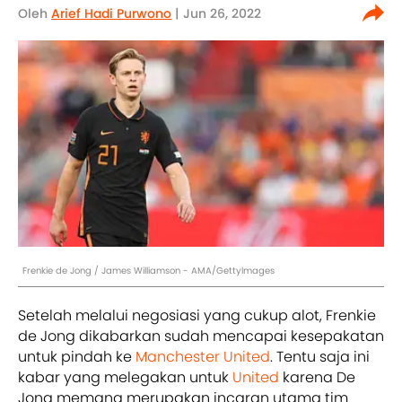
Oleh
Arief Hadi Purwono
| Jun 26, 2022
Frenkie de Jong / James Williamson - AMA/GettyImages
Setelah melalui negosiasi yang cukup alot, Frenkie
de Jong dikabarkan sudah mencapai kesepakatan
untuk pindah ke
Manchester United
. Tentu saja ini
kabar yang melegakan untuk
United
karena De
Jong memang merupakan incaran utama tim