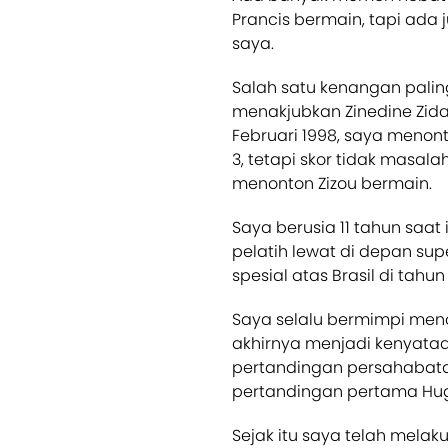
Prancis bermain, tapi a
saya.
Salah satu kenangan palin
menakjubkan Zinedine Zi
Februari 1998, saya menonto
3, tetapi skor tidak masal
menonton Zizou bermain.
Saya berusia 11 tahun saat 
pelatih lewat di depan su
spesial atas Brasil di tahu
Saya selalu bermimpi meno
akhirnya menjadi kenyataa
pertandingan persahabata
pertandingan pertama Hugo
Sejak itu saya telah mela