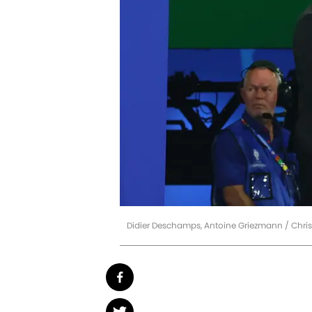
Didier Deschamps, Antoine Griezmann / Chris