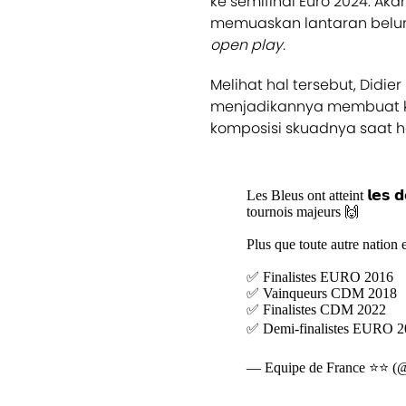
ke semifinal Euro 2024. Aka
memuaskan lantaran belu
open play.
Melihat hal tersebut, Did
menjadikannya membuat k
komposisi skuadnya saat ha
Les Bleus ont atteint 𝗹𝗲𝘀 𝗱𝗲
tournois majeurs 🙌
Plus que toute autre nation
✅ Finalistes EURO 2016
✅ Vainqueurs CDM 2018
✅ Finalistes CDM 2022
✅ Demi-finalistes EURO
— Equipe de France ⭐⭐ (@