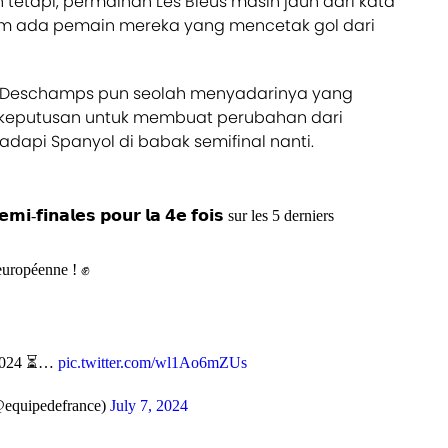
n tetapi, permainan Les Bleus masih jauh dari kata
m ada pemain mereka yang mencetak gol dari
ier Deschamps pun seolah menyadarinya yang
eputusan untuk membuat perubahan dari
dapi Spanyol di babak semifinal nanti.
𝗶-𝗳𝗶𝗻𝗮𝗹𝗲𝘀 𝗽𝗼𝘂𝗿 𝗹𝗮 𝟰𝗲 𝗳𝗼𝗶𝘀 sur les 5 derniers
 européenne ! ✊
 2024 ⏳…
pic.twitter.com/wl1Ao6mZUs
equipedefrance)
July 7, 2024