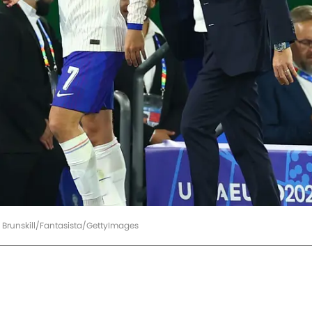
 Brunskill/Fantasista/GettyImages