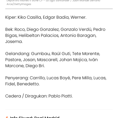
Deportivo Alaves v Elche CF - La Liga Santander / Juan Manuel Serrano
Arce/GettyImages
Kiper: Kiko Casilla, Edgar Badia, Werner.
Bek: Roco, Diego Gonzalez, Gonzalo Verdú, Pedro
Bigas, Helibelton Palacios, Antonio Baragan,
Josema.
Gelandang: Gumbau, Raúl Guti, Tete Morente,
Pastore, Josan, Mascarell, Johan Mojica, Iván
Marcone, Diego Bri.
Penyerang: Carrillo, Lucas Boyé, Pere Milla, Lucas,
Fidel, Benedetto.
Cedera / Diragukan: Pablo Piatti.