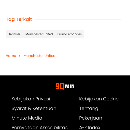
Tag Terkait
Transfer
Manchester United
Bruno Fernandes
/
Home
Manchester United
Kebijakan Privasi
Kebijakan Cookie
Syarat & Ketentuan
Tentang
Minute Media
Pekerjaan
Pernyataan Aksesibilitas
A-Z Index