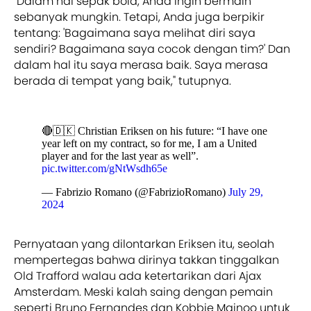
"Dalam hal sepak bola, Anda ingin bermain
sebanyak mungkin. Tetapi, Anda juga berpikir
tentang: 'Bagaimana saya melihat diri saya
sendiri? Bagaimana saya cocok dengan tim?' Dan
dalam hal itu saya merasa baik. Saya merasa
berada di tempat yang baik," tutupnya.
🔴🇩🇰 Christian Eriksen on his future: “I have one
year left on my contract, so for me, I am a United
player and for the last year as well”.
pic.twitter.com/gNtWsdh65e
— Fabrizio Romano (@FabrizioRomano)
July 29,
2024
Pernyataan yang dilontarkan Eriksen itu, seolah
mempertegas bahwa dirinya takkan tinggalkan
Old Trafford walau ada ketertarikan dari Ajax
Amsterdam. Meski kalah saing dengan pemain
seperti Bruno Fernandes dan Kobbie Mainoo untuk