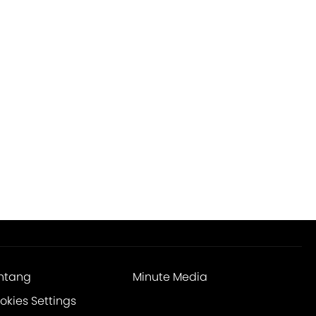
ntang
Minute Media
okies Settings