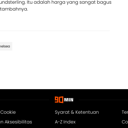
oundsterling. Itu adalah harga yang sangat bagus
” tambahnya.
helsea
 Cookie
Syarat & Ketentuan
Te
 Aksesibilitas
A-Z Index
Co