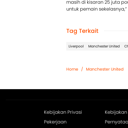
masih di kisaran 25 juta p
untuk pemain sekelasnya,
Tag Terkait
Liverpool
Manchester United
C
Home
/
Manchester United
Kebijakan Privasi
Kebijakan
Pekerjaan
Pernyataan