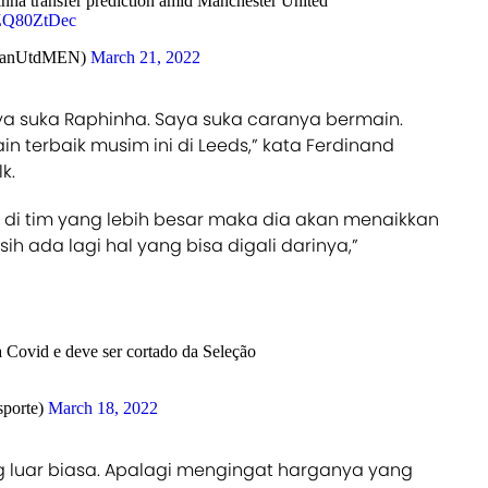
ha transfer prediction amid Manchester United
/BZQ80ZtDec
ManUtdMEN)
March 21, 2022
ya suka Raphinha. Saya suka caranya bermain.
in terbaik musim ini di Leeds,” kata Ferdinand
k.
in di tim yang lebih besar maka dia akan menaikkan
sih ada lagi hal yang bisa digali darinya,”
a Covid e deve ser cortado da Seleção
porte)
March 18, 2022
g luar biasa. Apalagi mengingat harganya yang