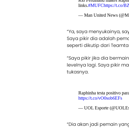
Rio Ferdinand makes Raphin
links.
#MUFC
https://t.co
— Man United News (@
“Ya, saya menyukainya, sa
Saya pikir dia adalah pema
seperti dikutip dari Teamtal
“Saya pikir jika dia berma
levelnya lagi. Saya pikir ma
tukasnya.
Raphinha testa positivo par
https://t.co/vO0sob6EFs
— UOL Esporte (@UOLEs
“Dia akan jadi pemain yan