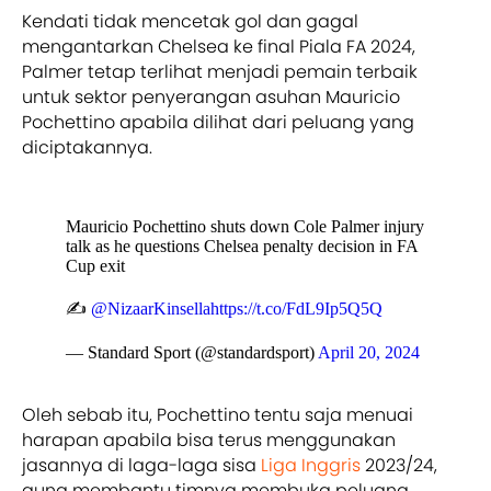
Kendati tidak mencetak gol dan gagal
mengantarkan Chelsea ke final Piala FA 2024,
Palmer tetap terlihat menjadi pemain terbaik
untuk sektor penyerangan asuhan Mauricio
Pochettino apabila dilihat dari peluang yang
diciptakannya.
Mauricio Pochettino shuts down Cole Palmer injury
talk as he questions Chelsea penalty decision in FA
Cup exit
✍️
@NizaarKinsella
https://t.co/FdL9Ip5Q5Q
— Standard Sport (@standardsport)
April 20, 2024
Oleh sebab itu, Pochettino tentu saja menuai
harapan apabila bisa terus menggunakan
jasannya di laga-laga sisa
Liga Inggris
2023/24,
guna membantu timnya membuka peluang