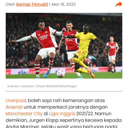
Oleh
Kemas Trimukti
| Mar 18, 2022
Arsenal v Liverpool / Shaun Botterill/GettyImages
Liverpool
, boleh saja raih kemenangan atas
Arsenal
untuk memperkecil jaraknya dengan
Manchester City
di
Liga Inggris
2021/22. Namun
demikian, Jurgen Klopp sepertinya kecewa kepada
Andre Marriner, selaku wasit yang bertugas pada