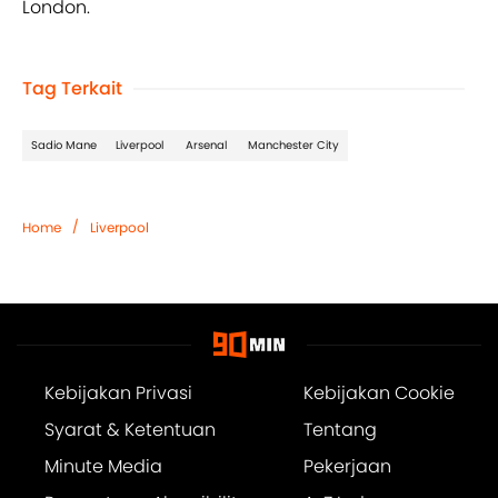
London.
Tag Terkait
Sadio Mane
Liverpool
Arsenal
Manchester City
/
Home
Liverpool
Kebijakan Privasi
Kebijakan Cookie
Syarat & Ketentuan
Tentang
Minute Media
Pekerjaan