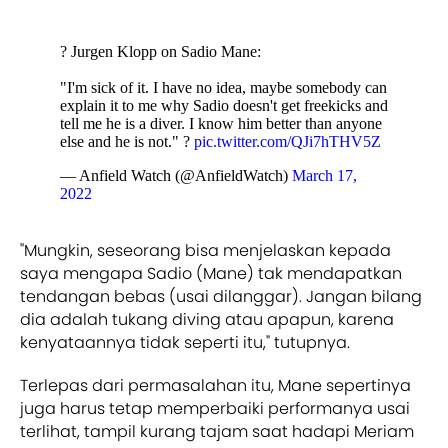
? Jurgen Klopp on Sadio Mane:
"I'm sick of it. I have no idea, maybe somebody can
explain it to me why Sadio doesn't get freekicks and
tell me he is a diver. I know him better than anyone
else and he is not." ?
pic.twitter.com/QJi7hTHV5Z
— Anfield Watch (@AnfieldWatch)
March 17,
2022
"Mungkin, seseorang bisa menjelaskan kepada
saya mengapa Sadio (Mane) tak mendapatkan
tendangan bebas (usai dilanggar). Jangan bilang
dia adalah tukang diving atau apapun, karena
kenyataannya tidak seperti itu," tutupnya.
Terlepas dari permasalahan itu, Mane sepertinya
juga harus tetap memperbaiki performanya usai
terlihat, tampil kurang tajam saat hadapi Meriam